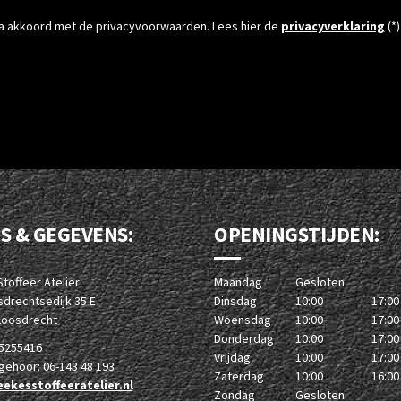
ga akkoord met de privacyvoorwaarden.
Lees hier de
privacyverklaring
(*)
S & GEGEVENS:
OPENINGSTIJDEN:
toffeer Atelier
Maandag
Gesloten
drechtsedijk 35 E
Dinsdag
10:00
17:00
Loosdrecht
Woensdag
10:00
17:00
Donderdag
10:00
17:00
-5255416
Vrijdag
10:00
17:00
 gehoor: 06-143 48 193
Zaterdag
10:00
16:00
ekesstoffeeratelier.nl
Zondag
Gesloten