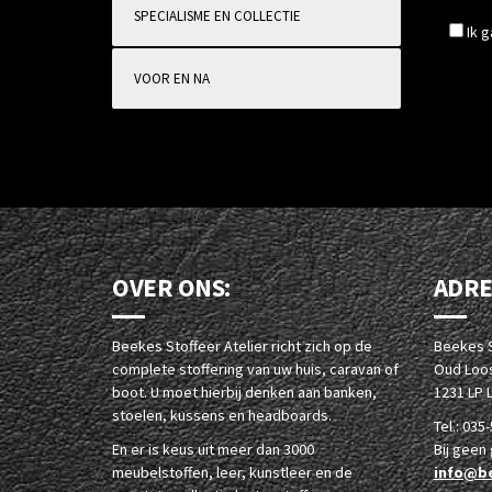
SPECIALISME EN COLLECTIE
Ik 
VOOR EN NA
OVER ONS:
ADRE
Beekes Stoffeer Atelier richt zich op de
Beekes S
complete stoffering van uw huis, caravan of
Oud Loos
boot. U moet hierbij denken aan banken,
1231 LP 
stoelen, kussens en headboards.
Tel.: 035
En er is keus uit meer dan 3000
Bij geen
meubelstoffen, leer, kunstleer en de
info@be