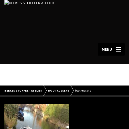
MENU
bootkussens
BEEKES STOFFEER ATELIER
BOOTKUSSENS
bootkussens