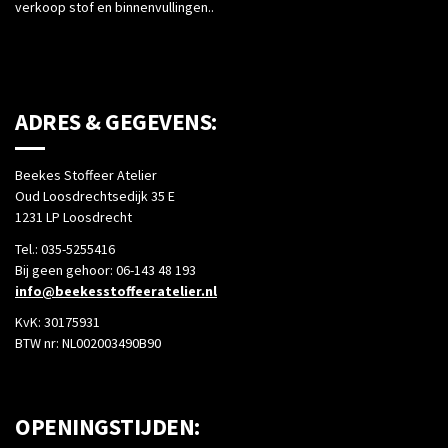
verkoop stof en binnenvullingen..
niet
zek
voor
ter
niets al
als 
heel erg
iet
ADRES & GEGEVENS:
lang.
mo
Toppers!
be
Zeker
Beekes Stoffeer Atelier
Oud Loosdrechtsedijk 35 E
aan te
1231 LP Loosdrecht
raden.
Tel.: 035-5255416
Bij geen gehoor: 06-143 48 193
info@beekesstoffeeratelier.nl
KvK: 30175931
BTW nr: NL002003490B90
OPENINGSTIJDEN: