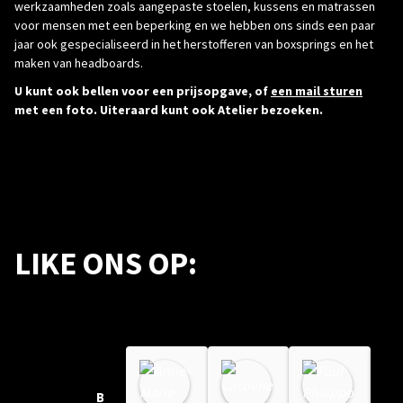
werkzaamheden zoals aangepaste stoelen, kussens en matrassen
voor mensen met een beperking en we hebben ons sinds een paar
jaar ook gespecialiseerd in het herstofferen van boxsprings en het
maken van headboards.
U kunt ook bellen voor een prijsopgave, of
een mail sturen
met een foto. Uiteraard kunt ook Atelier bezoeken.
LIKE ONS OP:
Anne-Marie Van der Eerden
Caroline Laout
Paul P
17:59 04 May 25
08:44 09 Jan 25
11:11 23
Beekes Stoffeer Atelier