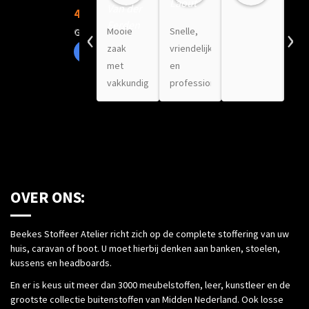
4.4
‹
›
Gebaseerd op 28 beoordelingen
Mooie
Snelle,
On
zaak
vriendelijke
Art
Recensie schrijven
met
en
sto
vakkundig
professionele
lat
werk.
service.
be
Goede
Helemaal
en 
prijs/kwaliteit
tevreden
is 
verhouding.
met het
fan
Prachtige
mooie
ged
collectie
resultaat.
Pra
OVER ONS:
stoffen
sto
en ze
va
Beekes Stoffeer Atelier richt zich op de complete stoffering van uw
denken
Kwa
huis, caravan of boot. U moet hierbij denken aan banken, stoelen,
echt
sta
kussens en headboards.
met je
voo
En er is keus uit meer dan 3000 meubelstoffen, leer, kunstleer en de
mee.
Ko
grootste collectie buitenstoffen van Midden Nederland. Ook losse
Bestaat
hie