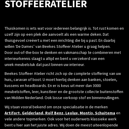
STOFFEERATELIER
Thuiskomen is iets wat voor iedereen belangrijk is. Tot rust komen en
uzelf zijn op een plek die aanvoelt als een warme deken. Dat
thuisgevoel creëert u met een inrichting die bij u past. En daarbij
willen ‘De Dames’ van Beekes Stoffeer Atelier u graag helpen.
Door out-of-the-box te denken en vakmanschap te combineren met
interieurkennis slaagt u altijd en bent u verzekerd van een
uniek meubelstuk dat past binnen uw interieur.
Beekes Stoffeer Atelier richt zich op de complete stoffering van uw
huis, caravan of boot. U moet hierbij denken aan banken, stoelen,
kussens en headboards. En er is keus uit meer dan 3000
meubelstoffen, leer, kunstleer en de grootste collecte buitenstoffen
van Midden Nederland. Ook losse verkoop stof en binnenvullingen.
Wij staan vooral bekend om onze specialisatie in de merken
Artifort, Gelderland, Rolf Benz, Leolux, Montis, Schuitema
en
vele andere topmerken. Ook voor het ouderwets klassieke werk
bent u hier aan het juiste adres. Wij doen de meest uiteenlopende