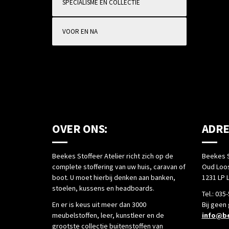
SPECIALISME EN COLLECTIE
VOOR EN NA
OVER ONS:
ADRE
Beekes Stoffeer Atelier richt zich op de
Beekes S
complete stoffering van uw huis, caravan of
Oud Loos
boot. U moet hierbij denken aan banken,
1231 LP 
stoelen, kussens en headboards.
Tel.: 035
En er is keus uit meer dan 3000
Bij geen
meubelstoffen, leer, kunstleer en de
info@be
grootste collectie buitenstoffen van