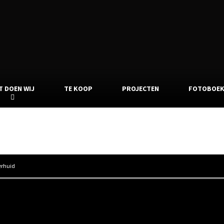
T DOEN WIJ
TE KOOP
PROJECTEN
FOTOBOE
Rendierhuid
erhuid