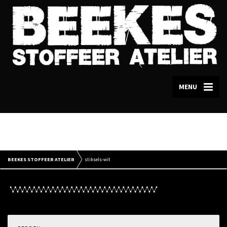
MENU
stiksels-wit
BEEKES STOFFEER ATELIER
stiksels-wit