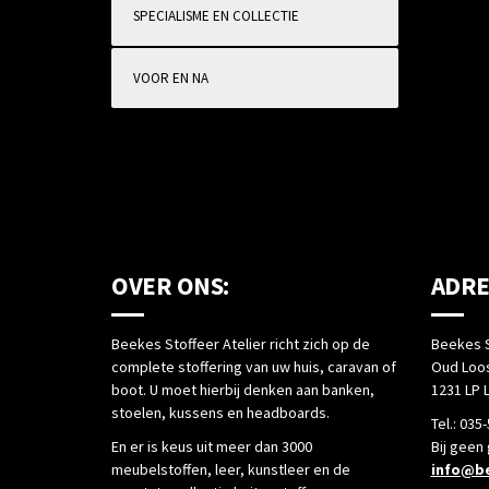
SPECIALISME EN COLLECTIE
VOOR EN NA
OVER ONS:
ADRE
Beekes Stoffeer Atelier richt zich op de
Beekes S
complete stoffering van uw huis, caravan of
Oud Loos
boot. U moet hierbij denken aan banken,
1231 LP 
stoelen, kussens en headboards.
Tel.: 035
En er is keus uit meer dan 3000
Bij geen
meubelstoffen, leer, kunstleer en de
info@be