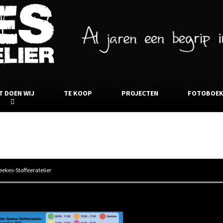
T DOEN WIJ
TE KOOP
PROJECTEN
FOTOBOE
ekalender-augustus-Beekes-Stoffee
ekes-Stoffeeratelier