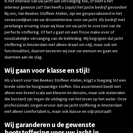
Is het interieur van uw jacht aan vervanging toe, of bent u het
interieur gewoon zat? Dan heeft u zojuist het juiste bedrijf gevonden!
Bij ons, Van Beekes Stoffeer Atelier, zijn we gespecialiseerd in het
verwezenlijken van uw droominterieur voor uw jacht. Als bedrijf met
jarenlange ervaring staan wij klaar om uw jacht te voorzien van de
perfecte stoffering. Of het u gaat om een frisse make-over of
noodzakelijke vervanging van de bekleding. Wij begrijpen dat jacht
stoffering in Amsterdam niet alleen draait om stijl, maar ook om
functionaliteit, daarom luisteren wij naar uw wensen en gaan we
daarmee aan de slag.
Wij gaan voor klasse en stijl!
Als u kiest voor Van Beekes Stoffeer Atelier, krijgt u toegang tot een
brede selectie hoogwaardige stoffen. Ons assortiment biedt niet
alleen een breed scala aan kleuren en dessins, maar ook materialen
die bestand zijn tegen de uitdaging van het leven op het water. Onze
professionals zorgen ervoor dat uw jacht stoffering in Amsterdam
niet alleen comfortabel is, maar ook klasse en stijl uitstraalt!
Wij garanderen u de gewenste
bootstoffering voor uw jacht in