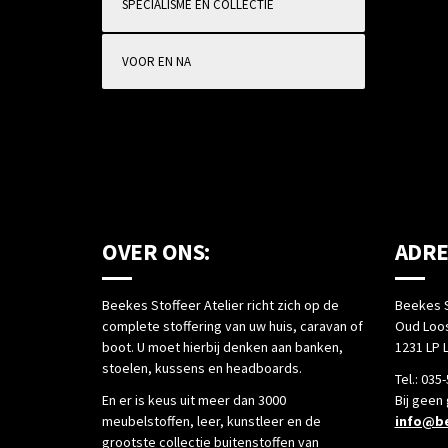
SPECIALISME EN COLLECTIE
VOOR EN NA
OVER ONS:
ADRE
Beekes Stoffeer Atelier richt zich op de
Beekes S
complete stoffering van uw huis, caravan of
Oud Loos
boot. U moet hierbij denken aan banken,
1231 LP 
stoelen, kussens en headboards.
Tel.: 035
En er is keus uit meer dan 3000
Bij geen
meubelstoffen, leer, kunstleer en de
info@be
grootste collectie buitenstoffen van