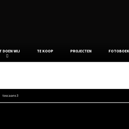
T DOEN WIJ
TE KOOP
PROJECTEN
FOTOBOE
toscaans 3
toscaans 3