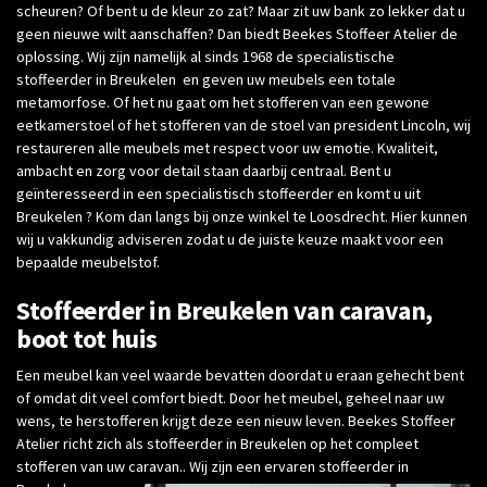
scheuren? Of bent u de kleur zo zat? Maar zit uw bank zo lekker dat u
geen nieuwe wilt aanschaffen? Dan biedt Beekes Stoffeer Atelier de
oplossing. Wij zijn namelijk al sinds 1968 de specialistische
stoffeerder in Breukelen en geven uw meubels een totale
metamorfose. Of het nu gaat om het stofferen van een gewone
eetkamerstoel of het stofferen van de stoel van president Lincoln, wij
restaureren alle meubels met respect voor uw emotie. Kwaliteit,
ambacht en zorg voor detail staan daarbij centraal. Bent u
geïnteresseerd in een specialistisch stoffeerder en komt u uit
Breukelen ? Kom dan langs bij onze winkel te Loosdrecht. Hier kunnen
wij u vakkundig adviseren zodat u de juiste keuze maakt voor een
bepaalde meubelstof.
Stoffeerder in Breukelen van caravan,
boot tot huis
Een meubel kan veel waarde bevatten doordat u eraan gehecht bent
of omdat dit veel comfort biedt. Door het meubel, geheel naar uw
wens, te herstofferen krijgt deze een nieuw leven. Beekes Stoffeer
Atelier richt zich als stoffeerder in Breukelen op het compleet
stofferen van uw caravan.. Wij zijn een ervaren stoffeerder in