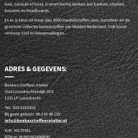
huis, caravan of boot. U moet hierbij denken aan banken, stoelen,
kussens en headboards.
En er is keus uit meer dan 3000 meubelstoffen, leer, kunstleer en de
grootste collectie buitenstoffen van Midden Nederland. Ook losse
verkoop stof en binnenvullingen..
ADRES & GEGEVENS:
Beekes Stoffeer Atelier
Oud Loosdrechtsedijk 35 E
1231 LP Loosdrecht
Tel.: 035-5255416
Bij geen gehoor: 06-143 48 193
info@beekesstoffeeratelier.nl
KvK: 30175931
BTW nr: NL002003490B90