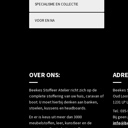
SPECIALISME EN COLLECTIE
VOOR EN NA
OVER ONS:
ADRE
Beekes Stoffeer Atelier richt zich op de
Beekes S
complete stoffering van uw huis, caravan of
Oud Loos
boot. U moet hierbij denken aan banken,
1231 LP 
stoelen, kussens en headboards.
Tel.: 035
En er is keus uit meer dan 3000
Bij geen
meubelstoffen, leer, kunstleer en de
info@be