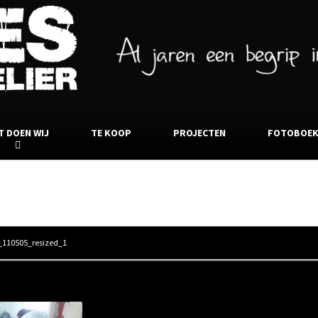
T DOEN WIJ
TE KOOP
PROJECTEN
FOTOBOE
20160425_110505_resized_1
_110505_resized_1