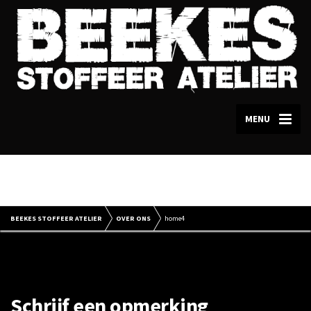
MENU
home4
BEEKES STOFFEER ATELIER
OVER ONS
home4
Schrijf een opmerking