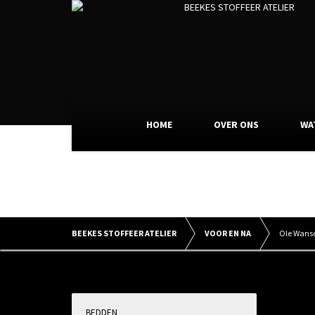
HOME
OVER ONS
WA
Ole Wa
BEEKES STOFFEER ATELIER
VOOR EN NA
Ole Wansc
BEDDEN