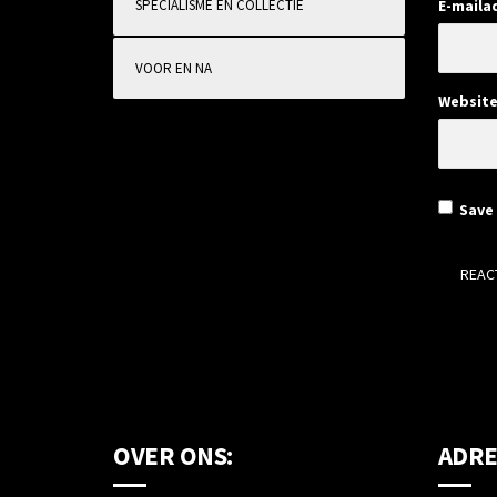
SPECIALISME EN COLLECTIE
E-maila
VOOR EN NA
Websit
Save 
OVER ONS:
ADRE