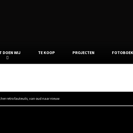
T DOEN WIJ
TE KOOP
PROJECTEN
FOTOBOE
nscher retro fauteuils, van oud naa
her retro fauteuils, van oud naar nieuw