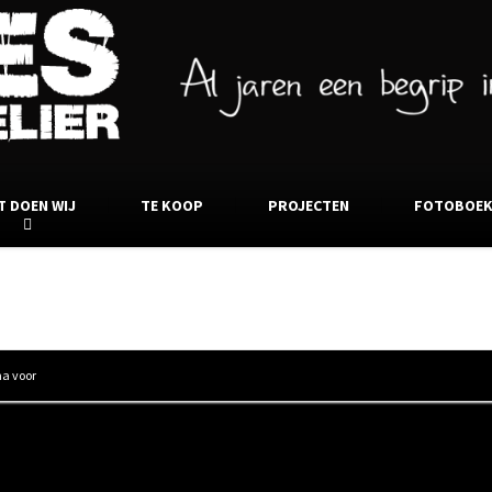
T DOEN WIJ
TE KOOP
PROJECTEN
FOTOBOE
stoel ytema voor
ma voor