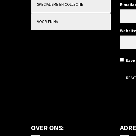
SPECIALISME EN COLLECTIE
E-maila
VOOR EN NA
Websit
Save 
OVER ONS:
ADRE