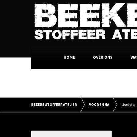
HOME
OVER ONS
WA
BEEKES STOFFEER ATELIER
VOOR EN NA
stoel yte